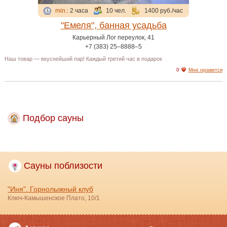
min.:
2 часа
10 чел.
1400 руб./час
"Емеля", банная усадьба
Карьерный Лог переулок, 41
+7 (383) 25‒8888‒5
Наш товар — вкуснейший пар! Каждый третий час в подарок
0
Мне нравится
Подбор сауны
Сауны поблизости
"Иня". Горнолыжный клуб
Ключ-Камышенское Плато, 10/1