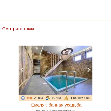
Смотрите также:
min.:
2 часа
10 чел.
1400 руб./час
"Емеля", банная усадьба
Карьерный Лог переулок, 41