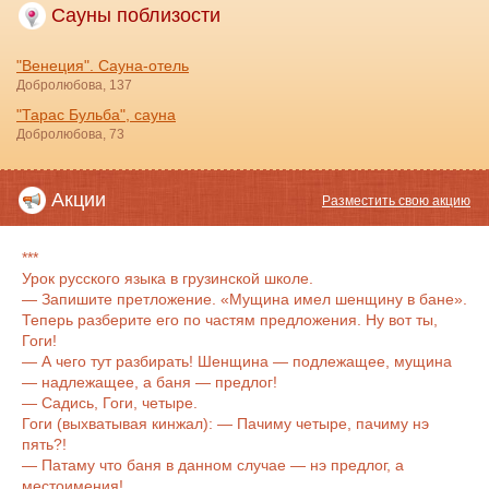
Сауны поблизости
"Венеция". Сауна-отель
Добролюбова, 137
"Тарас Бульба", сауна
Добролюбова, 73
Акции
Разместить свою акцию
***
Урок русского языка в грузинской школе.
— Запишите претложение. «Мущина имел шенщину в бане».
Теперь разберите его по частям предложения. Ну вот ты,
Гоги!
— А чего тут разбирать! Шенщина — подлежащее, мущина
— надлежащее, а баня — предлог!
— Садись, Гоги, четыре.
Гоги (выхватывая кинжал): — Пачиму четыре, пачиму нэ
пять?!
— Патаму что баня в данном случае — нэ предлог, а
местоимения!